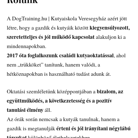
A DogTraining.hu | Kutyaiskola Veresegyház azért jött
kiegyensúlyozott,
létre, hogy a gazdik és kutyáik között
szeretetteljes és jól működő kapcsolat
alakuljon ki a
mindennapokban.
2017 óta foglalkozunk családi kutyaoktatással
, ahol
nem „trükköket” tanítunk, hanem valódi, a
hétköznapokban is használható tudást adunk át.
bizalom, az
Oktatási szemléletünk középpontjában a
együttműködés, a következetesség és a pozitív
tanulási élmény
áll.
Az órák során nemcsak a kutyák tanulnak, hanem a
érteni és jól irányítani négylábú
gazdik is megtanulják
társukat
különböző élethelyzetekben.