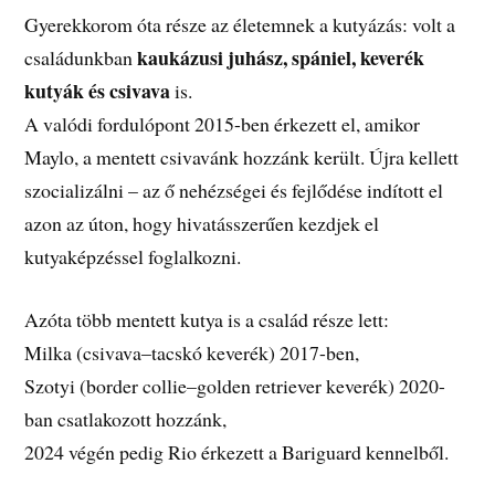
Gyerekkorom óta része az életemnek a kutyázás: volt a
kaukázusi juhász, spániel, keverék
családunkban
kutyák és csivava
is.
A valódi fordulópont 2015-ben érkezett el, amikor
Maylo, a mentett csivavánk hozzánk került. Újra kellett
szocializálni – az ő nehézségei és fejlődése indított el
azon az úton, hogy hivatásszerűen kezdjek el
kutyaképzéssel foglalkozni.
Azóta több mentett kutya is a család része lett:
Milka (csivava–tacskó keverék) 2017-ben,
Szotyi (border collie–golden retriever keverék) 2020-
ban csatlakozott hozzánk,
2024 végén pedig Rio érkezett a Bariguard kennelből.