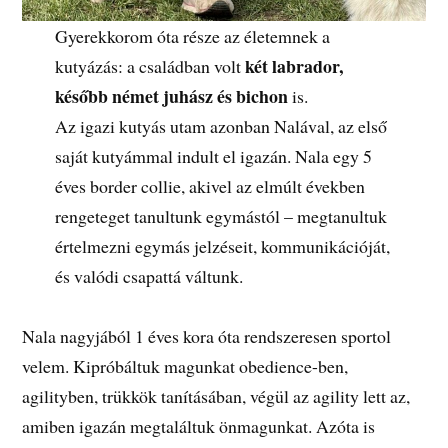
Gyerekkorom óta része az életemnek a
két labrador,
kutyázás: a családban volt
később német juhász és bichon
is.
Az igazi kutyás utam azonban Nalával, az első
saját kutyámmal indult el igazán. Nala egy 5
éves border collie, akivel az elmúlt években
rengeteget tanultunk egymástól – megtanultuk
értelmezni egymás jelzéseit, kommunikációját,
és valódi csapattá váltunk.
Nala nagyjából 1 éves kora óta rendszeresen sportol
velem. Kipróbáltuk magunkat obedience-ben,
agilityben, trükkök tanításában, végül az agility lett az,
amiben igazán megtaláltuk önmagunkat. Azóta is